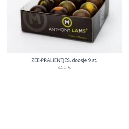
ZEE-PRALIENTJES, doosje 9 st.
9.50
€