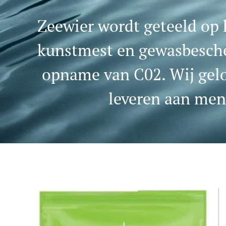
Zeewier wordt geteeld op 
kunstmest en gewasbescher
opname van C02. Wij gelo
leveren aan mens