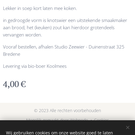
Lekker in soep kort laten mee koken.
in gedroogde vorm is knotswier een uitstekende smaakmaker
aan brood; het (keuken) zout kan hierdoor grotendeels
vervangen worden.
Vooraf bestellen, afhalen Studio Zeewier - Duinenstraat 325
Bredene
Levering via bio-boer Koolmees
4,00
€
© 2023 Alle rechten voorbehouden
Mogelijk gemaakt door
Webnode
Cookies
Wij gebruiken cookies om onze website goed te laten
Talen