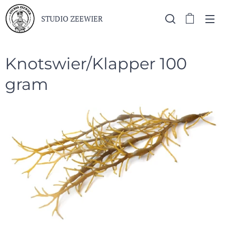
STUDIO ZEEWIER
Knotswier/Klapper 100
gram