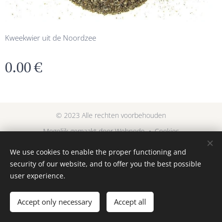
Kweekwier uit de Noordzee
0.00
€
© 2023 Alle rechten voorbehouden
Mogelijk gemaakt door
Webnode
Cookies
We use cookies to enable the proper functioning and
Languages
security of our website, and to offer you the best possible
Nederlands
English
user experience.
Add to cart
Accept only necessary
Accept all