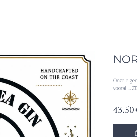
NOR
Onze eigen
vooral … Z
43.50