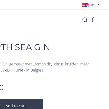
EN
TH SEA GIN
 Gin, gemaakt met London dry, citrus, kruiden, maar
EEWIER = uniek in België !
€
Add to cart