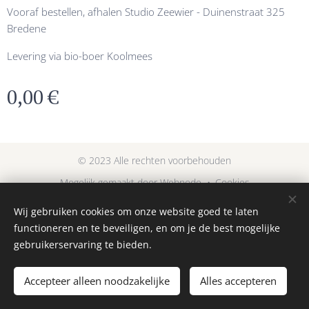
Vooraf bestellen, afhalen Studio Zeewier - Duinenstraat 325
Bredene
Levering via bio-boer Koolmees
0,00
€
© 2023 Alle rechten voorbehouden
Mogelijk gemaakt door
Webnode
Cookies
Wij gebruiken cookies om onze website goed te laten
Talen
functioneren en te beveiligen, en om je de best mogelijke
Nederlands
English
gebruikerservaring te bieden.
Toevoegen aan de winkelwagen
Accepteer alleen noodzakelijke
Alles accepteren