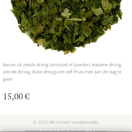
(keuze uit zeesla droog (strooisel of poeder), wakame droog,
zee-eik droog, dulse droog) om zelf thuis mee aan de slag te
gaan
15,00
€
© 2023 Alle rechten voorbehouden
Mogelijk gemaakt door
Webnode
Cookies