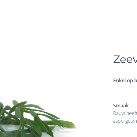
Zee
Enkel op b
Smaak
Rauw heeft
aspergesma