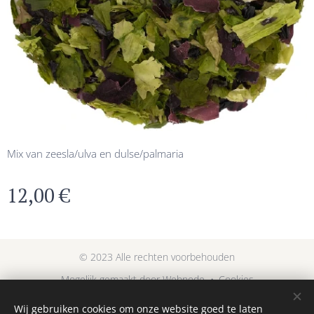
Mix van zeesla/ulva en dulse/palmaria
12,00
€
© 2023 Alle rechten voorbehouden
Mogelijk gemaakt door
Webnode
Cookies
Wij gebruiken cookies om onze website goed te laten
Talen